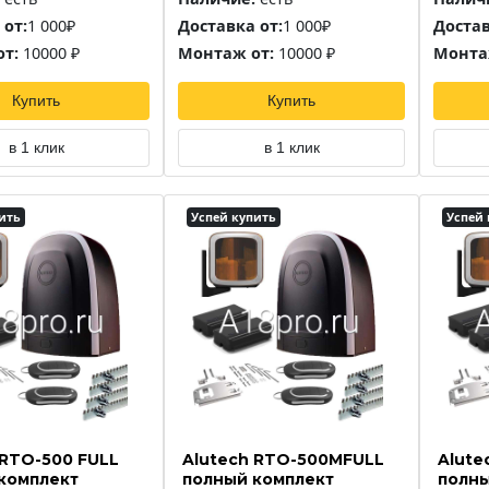
 от:
1 000₽
Доставка от:
1 000₽
Достав
т:
10000 ₽
Монтаж от:
10000 ₽
Монта
Купить
Купить
в 1 клик
в 1 клик
ить
Успей купить
Успей 
 RTO-500 FULL
Alutech RTO-500MFULL
Alute
комплект
полный комплект
полны