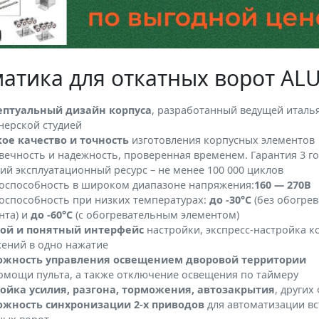
атика для откатных ворот AL
ептуальный дизайн корпуса
, разработанный ведущей италь
нерской студией
ое качество и точность
изготовления корпусных элементов
вечность и надежность, проверенная временем. Гарантия 3 г
ий эксплуатационный ресурс – не менее 100 000 циклов
оспособность в широком диапазоне напряжения:
160 — 270В
оспособность при низких температурах:
до -30°С
(без обогре
нта) и
до -60°С
(с обогревательным элементом)
ой и понятный интерфейс
настройки, экспресс-настройка 
ений в одно нажатие
ожность управления освещением дворовой территории
омощи пульта, а также отключение освещения по таймеру
ойка усилия, разгона, торможения, автозакрытия
, других
жность синхронизации 2-х приводов
для автоматизации в