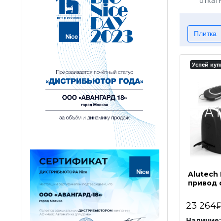
откат
Плитка
Успей куп
Alutech
привод 
23 264
Наличие: