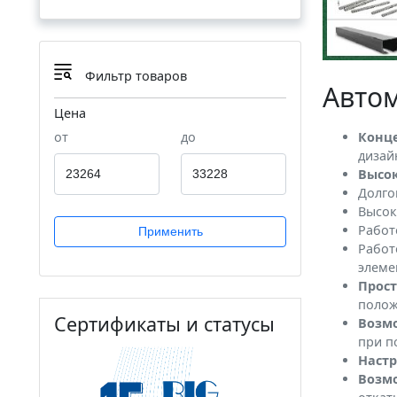
Фильтр товаров
Автом
Цена
Конц
от
до
дизай
Высок
Долго
Высок
Работ
Применить
Работ
элеме
Прост
полож
Сертификаты и статусы
Возм
при п
Настр
Возмо