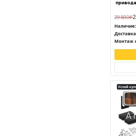
привода
2
29 830₽
Наличие:
Доставка
Монтаж о
Успей куп