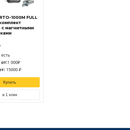
 RTO-1000M FULL
комплект
 с магнитными
иками
₽
есть
 от:
1 000₽
т:
15000 ₽
Купить
в 1 клик