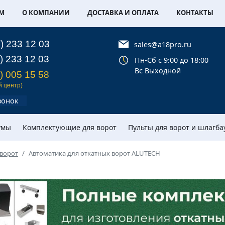
М
О КОМПАНИИ
ДОСТАВКА И ОПЛАТА
КОНТАКТЫ
) 233 12 03
sales@a18pro.ru
) 233 12 03
Пн-Cб с 9:00 до 18:00
Вс Выходной
) 005 15 58
й центр)
вонок
умы
Комплектующие для ворот
Пульты для ворот и шлагба
 ворот
Автоматика для откатных ворот ALUTECH