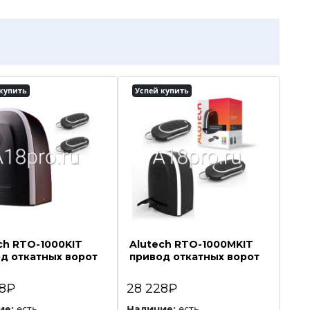
купить
Успей купить
ch RTO-1000KIT
Alutech RTO-1000MKIT
д откатных ворот
привод откатных ворот
78₽
28 228₽
ие:
есть
Наличие:
есть