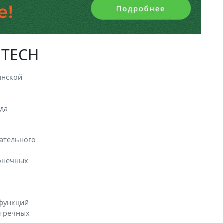
UTECH
янской
ода
вательного
конечных
 функций
стречных