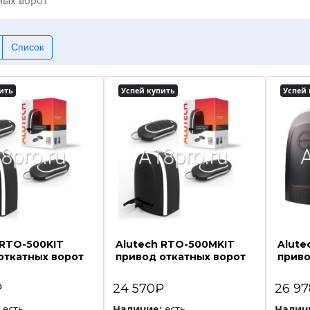
ных ворот
Список
ить
Успей купить
Успей 
 RTO-500KIT
Alutech RTO-500MKIT
Alute
откатных ворот
привод откатных ворот
приво
₽
24 570₽
26 9
есть
Наличие:
есть
Налич