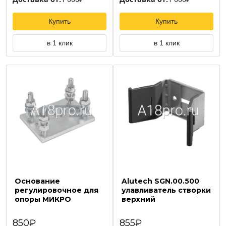
Купить
Купить
в 1 клик
в 1 клик
Основание
Alutech SGN.00.500
регулировочное для
улавливатель створки
опоры МИКРО
верхний
850₽
855₽