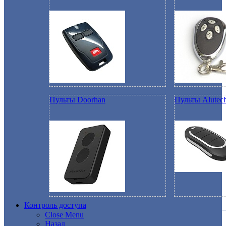
Пульты Doorhan
Пульты Alutec
Контроль доступа
Close Menu
Назад