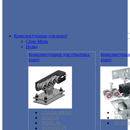
Комплектующие для ворот
Close Menu
Назад
Комплектующие для откатных
Комплектующи
ворот
ворот
CLOSE MENU
CLOSE
НАЗАД
НАЗА
РОЛТЭК
РОЛТЭ
DOORHAN