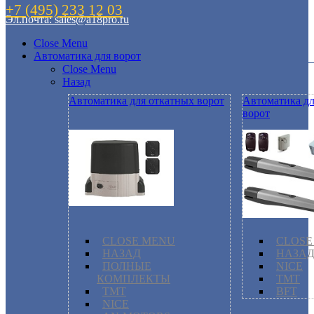
+7 (495) 233 12 03
Эл.почта: sales@a18pro.ru
Close Menu
Автоматика для ворот
Close Menu
Назад
Автоматика для откатных ворот
Автоматика д
ворот
CLOSE MENU
CLOSE
НАЗАД
НАЗА
ПОЛНЫЕ
NICE
КОМПЛЕКТЫ
TMT
TMT
BFT
NICE