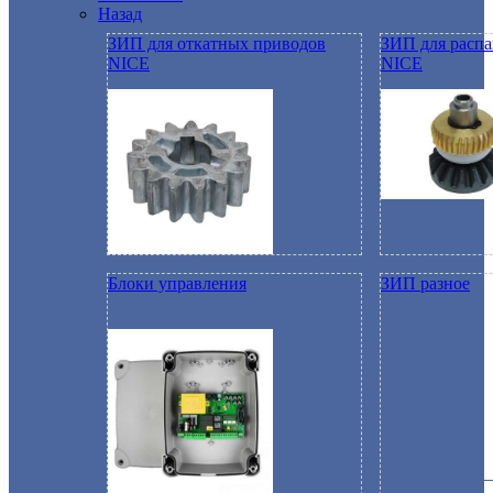
Назад
ЗИП для откатных приводов
ЗИП для расп
NICE
NICE
Блоки управления
ЗИП разное