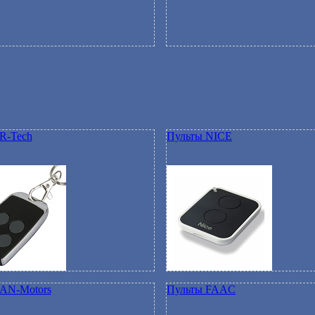
R-Tech
Пульты NICE
AN-Motors
Пульты FAAC