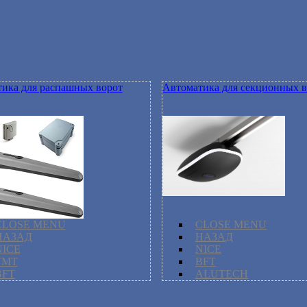
ика для распашных ворот
Автоматика для секционных в
CLOSE MENU
CLOSE MENU
НАЗАД
НАЗАД
NICE
NICE
TMT
BFT
BFT
ALUTECH