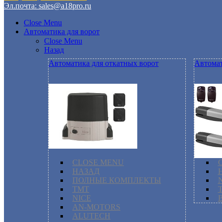
Эл.почта: sales@a18pro.ru
Close Menu
Автоматика для ворот
Close Menu
Назад
Автоматика для откатных ворот
Автомат
CLOSE MENU
НАЗАД
ПОЛНЫЕ КОМПЛЕКТЫ
TMT
NICE
AN-MOTORS
ALUTECH