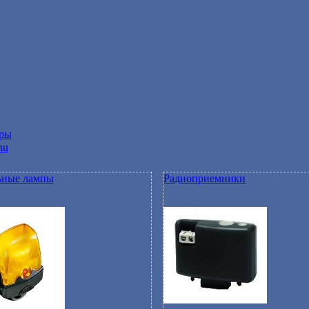
ары
nu
ьные лампы
Радиоприемники