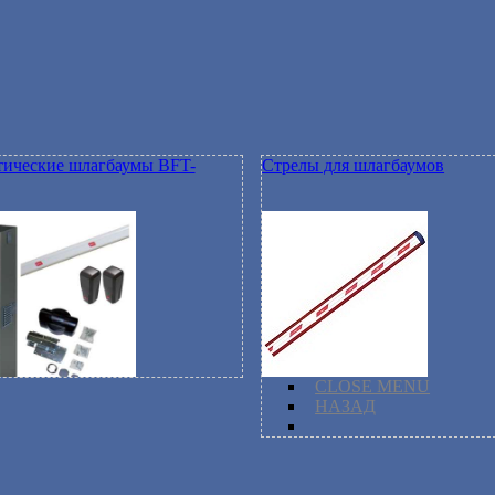
ические шлагбаумы BFT-
Стрелы для шлагбаумов
CLOSE MENU
НАЗАД