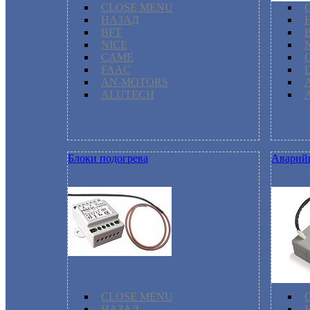
CLOSE MENU
НАЗАД
BFT
NICE
CAME
FAAC
AN-MOTORS
ALUTECH
Блоки подогрева
Аварий
CLOSE MENU
НАЗАД