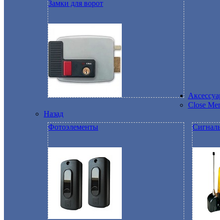
Замки для ворот
Аксессу
Close Me
Назад
Фотоэлементы
Сигнал