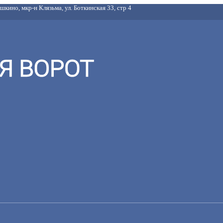
шкино, мкр-н Клязьма, ул. Боткинская 33, стр 4