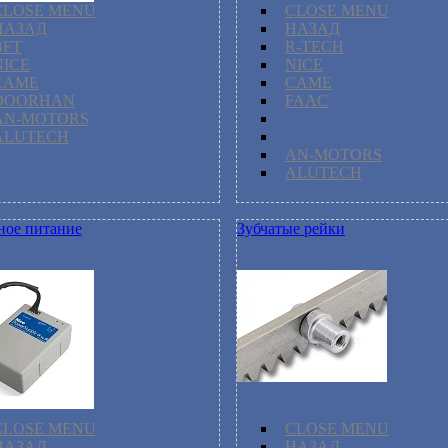
CLOSE MENU
CLOSE MENU
НАЗАД
НАЗАД
BFT
R-TECH
NICE
NICE
CAME
CAME
DOORHAN
FAAC
AN-MOTORS
ALUTECH
AN-MOTORS
ALUTECH
ное питание
Зубчатые рейки
CLOSE MENU
CLOSE MENU
НАЗАД
НАЗАД