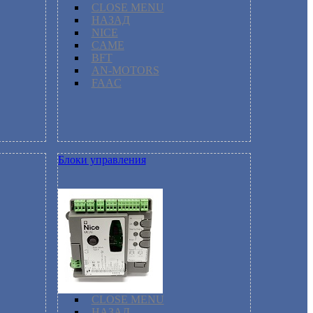
CLOSE MENU
НАЗАД
NICE
CAME
BFT
AN-MOTORS
FAAC
Блоки управления
CLOSE MENU
НАЗАД