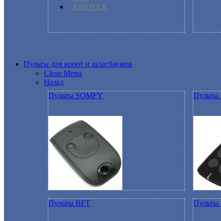
АЛЮТЕХ
Пульты для ворот и шлагбаумов
Close Menu
Назад
Пульты SOMFY
Пульты 
Пульты BFT
Пульты 