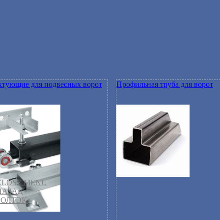
тующие для подвесных ворот
Профильная труба для ворот
CLOSE MENU
НАЗАД
РОЛТЭК