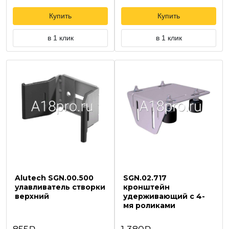
Купить
Купить
в 1 клик
в 1 клик
Alutech SGN.00.500
SGN.02.717
улавливатель створки
кронштейн
верхний
удерживающий с 4-
мя роликами