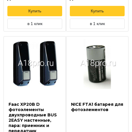
Купить
Купить
в 1 клик
в 1 клик
Faac XP20B D
NICE FTA1 батарея для
фотоэлементы
фотоэлементов
двухпроводные BUS
2EASY настенные,
пара: приемник и
передатчик